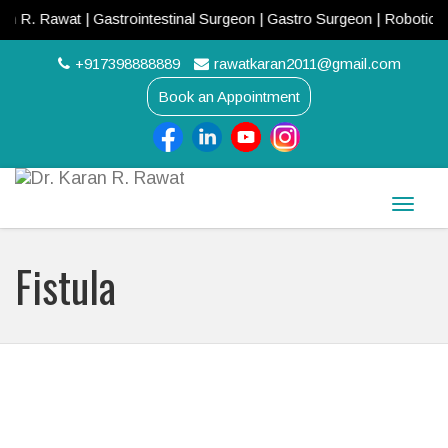
 | Gastrointestinal Surgeon | Gastro Surgeon | Robotic Surgeon | L
+917398888889
rawatkaran2011@gmail.com
Book an Appointment
Toggle
naviga
Fistula