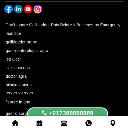
Don't Ignore Gallbladder Pain Before It Becomes an Emergency
jaundice
gallbladder stone
gastroenterologist agra
leg ulcer
liver abscess
doctor agra
pilonidal sinus
????? ?? ????
fissure in ano
+917398888889
gastro surgeon agra
anal fissure