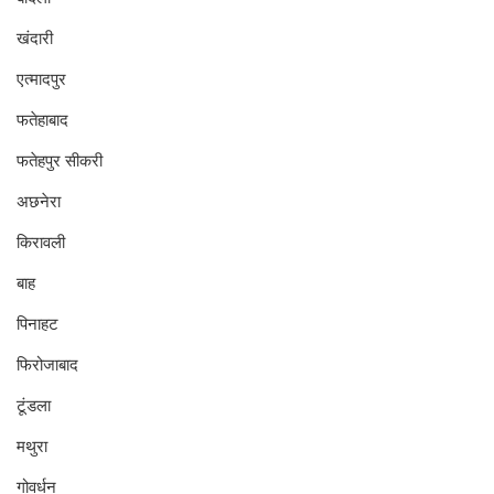
खंदारी
एत्मादपुर
फतेहाबाद
फतेहपुर सीकरी
अछनेरा
किरावली
बाह
पिनाहट
फिरोजाबाद
टूंडला
मथुरा
गोवर्धन