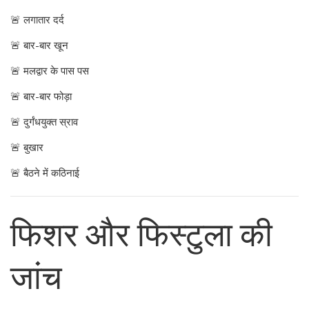
🚨 लगातार दर्द
🚨 बार-बार खून
🚨 मलद्वार के पास पस
🚨 बार-बार फोड़ा
🚨 दुर्गंधयुक्त स्राव
🚨 बुखार
🚨 बैठने में कठिनाई
फिशर और फिस्टुला की
जांच